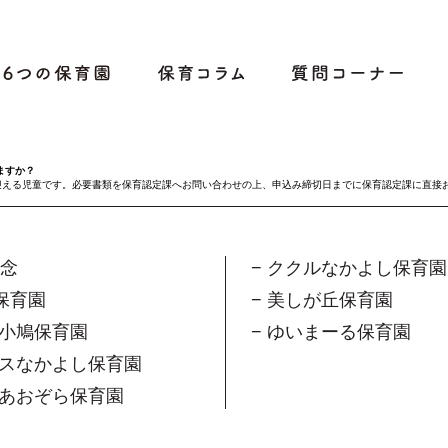
ますか？
迎える児童です。必要書類を保育認定課へお問い合わせの上、申込み締切日までに保育認定課に直接
理念
− ククルなかよし保育園
保育園
− 美しが丘保育園
咲小鳩保育園
− ゆいまーる保育園
リスなかよし保育園
橋あおぞら保育園